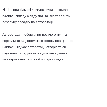
Навіть при відмові двигуна, зупинці подачі
палива, виходу з ладу гвинта, пілот робить
безпечну посадку на авторотації.
Авторотація - обертання несучого гвинта
вертольота за допомогою потоку повітря, що
набігає. Під час авторотації створюється
підйомна сила, достатня для планування,
маневрування та м'якої посадки судна.
Авторотувати гелікоптер вміє будь-який
пілот, оскільки це входить у курс підготовки
пілотів.