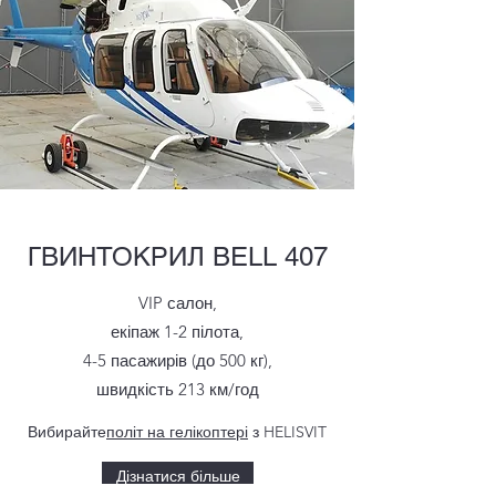
ГВИНТОКРИЛ BELL 407
VIP салон,
екіпаж 1-2 пілота,
4-5 пасажирів (до 500 кг),
швидкість 213 км/год
Вибирайте
політ на гелікоптері
​ з HELISVIT
Дізнатися більше